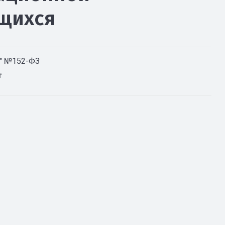
щихся
х" №152-ФЗ
f