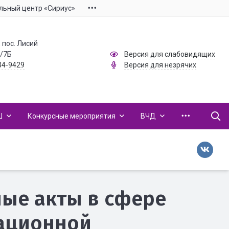
льный центр «Сириус»
 пос. Лисий
1/7Б
Версия для слабовидящих
34-9429
Версия для незрячих
Ш
Конкурсные мероприятия
ВЧД
ые акты в сфере
ационной