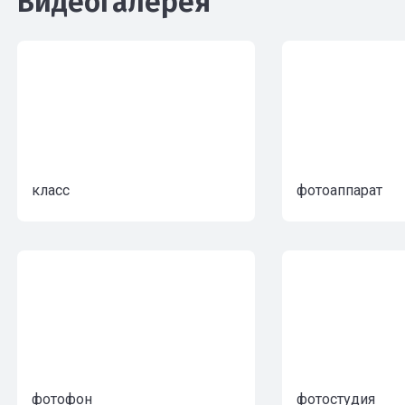
Видеогалерея
класс
фотоаппарат
фотофон
фотостудия