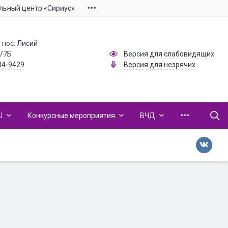
льный центр «Сириус»
 пос. Лисий
1/7Б
Версия для слабовидящих
34-9429
Версия для незрячих
Ш
Конкурсные мероприятия
ВЧД