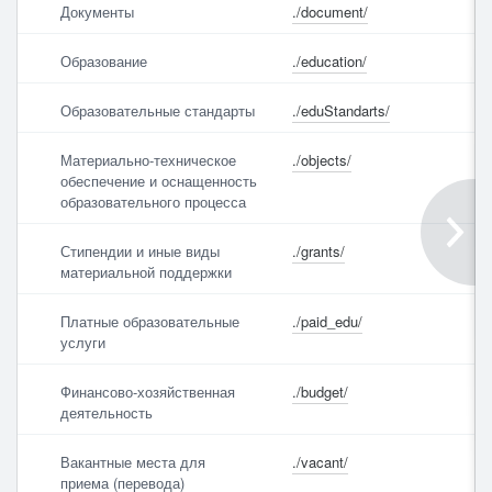
Интернет
Документы
./document/
Образование
./education/
Выбрать все
Отменить все
По умолчанию
Образовательные стандарты
./eduStandarts/
Материально-техническое
./objects/
обеспечение и оснащенность
образовательного процесса
Стипендии и иные виды
./grants/
материальной поддержки
Платные образовательные
./paid_edu/
услуги
Финансово-хозяйственная
./budget/
деятельность
Вакантные места для
./vacant/
приема (перевода)