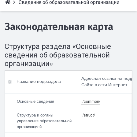
Сведения об образовательной организации
Законодательная карта
Структура раздела «Основные
сведения об образовательной
организации»
Название
Адресная ссылка на подра
Название подраздела
подраздела
Сайта в сети Интернет
Адресная
Основные сведения
./common/
ссылка
на
Структура и органы
./struct/
подраздел
управления образовательной
Сайта
организацией
в
сети