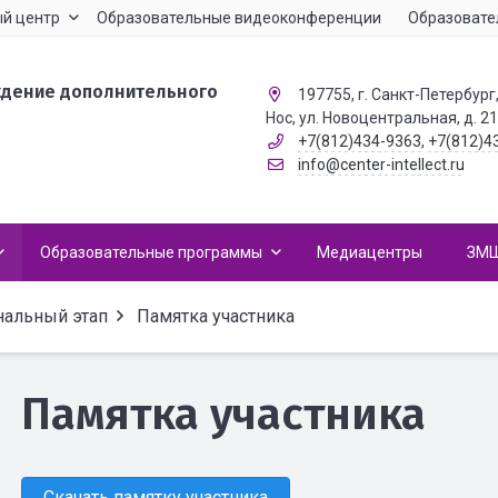
й центр
Образовательные видеоконференции
Образовате
ждение дополнительного
197755, г. Санкт-Петербург,
Нос, ул. Новоцентральная, д. 2
+7(812)434-9363
,
+7(812)4
info@center-intellect.ru
Образовательные программы
Медиацентры
ЗМ
нальный этап
Памятка участника
Памятка участника
Скачать памятку участника