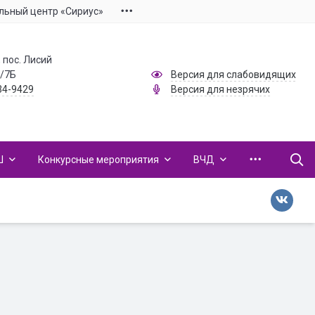
льный центр «Сириус»
 пос. Лисий
1/7Б
Версия для слабовидящих
34-9429
Версия для незрячих
Ш
Конкурсные мероприятия
ВЧД