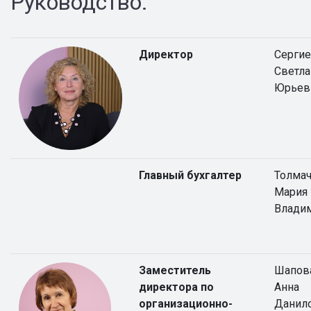
Руководство:
Директор
Серги
Светла
Юрьев
Главный бухгалтер
Толма
Мария
Влади
Заместитель
Шапов
директора по
Анна
организационно-
Данил