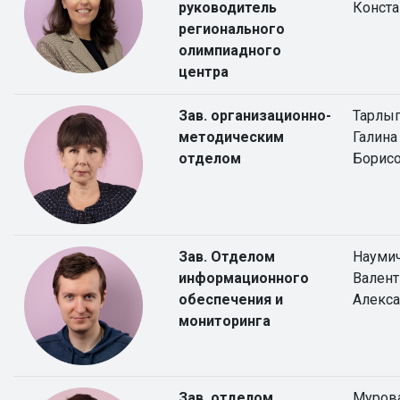
руководитель
Конста
регионального
олимпиадного
центра
Зав. организационно-
Тарлы
методическим
Галина
отделом
Борис
Зав. Отделом
Науми
информационного
Валент
обеспечения и
Алекс
мониторинга
Зав. отделом
Мурова