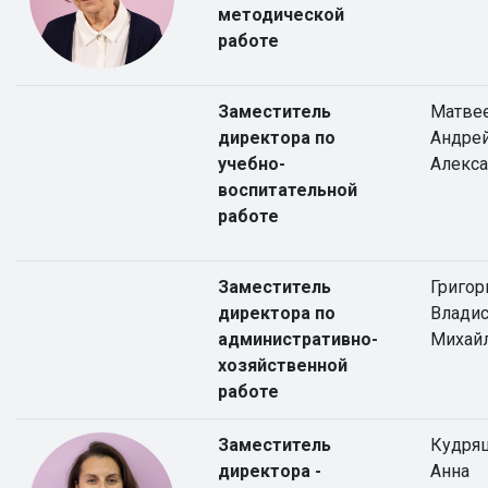
методической
работе
Заместитель
Матве
директора по
Андре
учебно-
Алекс
воспитательной
работе
Заместитель
Григор
директора по
Влади
административно-
Михай
хозяйственной
работе
Заместитель
Кудря
директора -
Анна