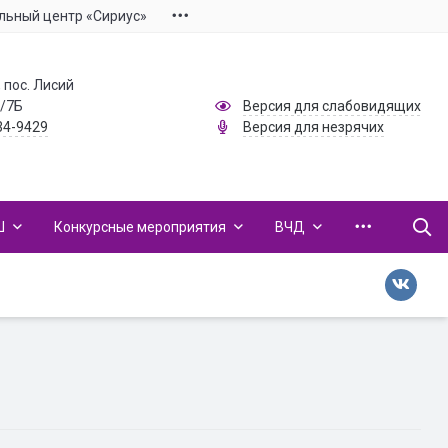
льный центр «Сириус»
 пос. Лисий
1/7Б
Версия для слабовидящих
34-9429
Версия для незрячих
Ш
Конкурсные мероприятия
ВЧД