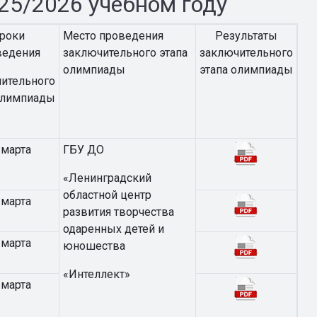
25/2026 учебном году
роки
Место проведения
Результаты
ведения
заключительного этапа
заключительного
олимпиады
этапа олимпиады
ительного
олимпиады
 марта
ГБУ ДО
«Ленинградский
областной центр
 марта
развития творчества
одаренных детей и
 марта
юношества
«Интеллект»
 марта