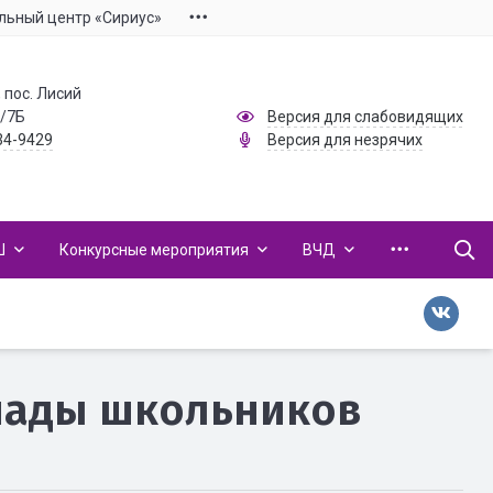
льный центр «Сириус»
 пос. Лисий
1/7Б
Версия для слабовидящих
34-9429
Версия для незрячих
Ш
Конкурсные мероприятия
ВЧД
иады школьников