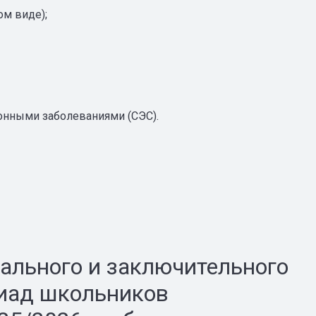
ом виде);
ионными заболеваниями (СЭС).
ального и заключительного
иад школьников