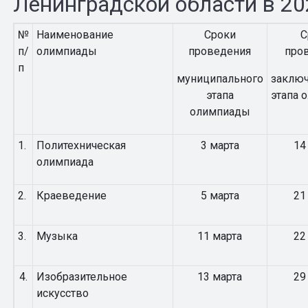
Ленинградской области в 20
№
Наименование
Сроки
С
п/
олимпиады
проведения
про
п
муниципального
заключ
этапа
этапа 
олимпиады
1.
Политехническая
3 марта
14
олимпиада
2.
Краеведение
5 марта
21
3.
Музыка
11 марта
22
4.
Изобразительное
13 марта
29
искусство