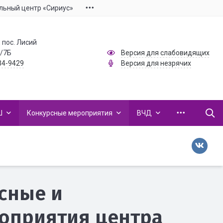
льный центр «Сириус»
 пос. Лисий
1/7Б
Версия для слабовидящих
34-9429
Версия для незрячих
Ш
Конкурсные мероприятия
ВЧД
сные и
оприятия центра