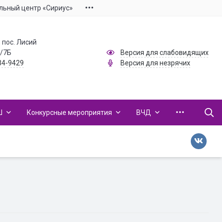
льный центр «Сириус»
 пос. Лисий
1/7Б
Версия для слабовидящих
34-9429
Версия для незрячих
Ш
Конкурсные мероприятия
ВЧД