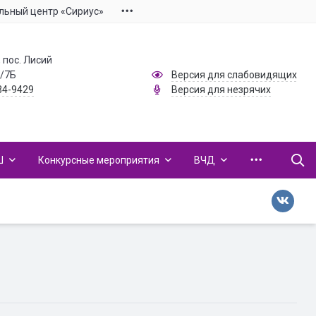
льный центр «Сириус»
 пос. Лисий
1/7Б
Версия для слабовидящих
34-9429
Версия для незрячих
Ш
Конкурсные мероприятия
ВЧД