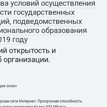
ва условий осуществления
сти государственных
ций, подведомственных
ионального образования
019 году
ий открытость и
 организации.
щее окно».
урсам сети Интернет. Пропускная способность
связи составляет более 300 Мбит/с.